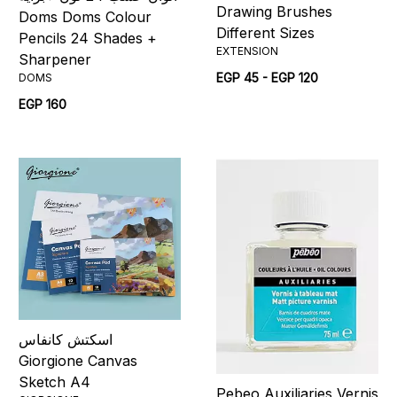
Drawing Brushes
Doms Doms Colour
Different Sizes
Pencils 24 Shades +
EXTENSION
Sharpener
EGP 45 - EGP 120
DOMS
EGP 160
اسكتش كانفاس
Giorgione Canvas
Sketch A4
Pebeo Auxiliaries Vernis