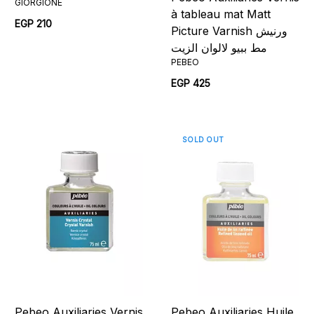
GIORGIONE
à tableau mat Matt
EGP 210
Picture Varnish ورنيش
مط ببيو لالوان الزيت
PEBEO
EGP 425
SOLD OUT
Pebeo Auxiliaries Vernis
Pebeo Auxiliaries Huile